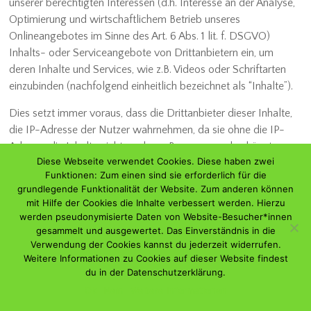
unserer berechtigten Interessen (d.h. Interesse an der Analyse,
Optimierung und wirtschaftlichem Betrieb unseres
Onlineangebotes im Sinne des Art. 6 Abs. 1 lit. f. DSGVO)
Inhalts- oder Serviceangebote von Drittanbietern ein, um
deren Inhalte und Services, wie z.B. Videos oder Schriftarten
einzubinden (nachfolgend einheitlich bezeichnet als “Inhalte”).
Dies setzt immer voraus, dass die Drittanbieter dieser Inhalte,
die IP-Adresse der Nutzer wahrnehmen, da sie ohne die IP-
Adresse die Inhalte nicht an deren Browser senden könnten.
Diese Webseite verwendet Cookies. Diese haben zwei
Die IP-Adresse ist damit für die Darstellung dieser Inhalte
Funktionen: Zum einen sind sie erforderlich für die
erforderlich. Wir bemühen uns nur solche Inhalte zu
grundlegende Funktionalität der Website. Zum anderen können
verwenden, deren jeweilige Anbieter die IP-Adresse lediglich
mit Hilfe der Cookies die Inhalte verbessert werden. Hierzu
zur Auslieferung der Inhalte verwenden. Drittanbieter können
werden pseudonymisierte Daten von Website-Besucher*innen
ferner so genannte Pixel-Tags (unsichtbare Grafiken, auch als
gesammelt und ausgewertet. Das Einverständnis in die
Verwendung der Cookies kannst du jederzeit widerrufen.
„Web Beacons“ bezeichnet) für statistische oder
Weitere Informationen zu Cookies auf dieser Website findest
Marketingzwecke verwenden. Durch die „Pixel-Tags“ können
du in der Datenschutzerklärung.
Informationen, wie der Besucherverkehr auf den Seiten dieser
Ok
Nein
Weitere Informationen
Website ausgewertet werden. Die pseudonymen