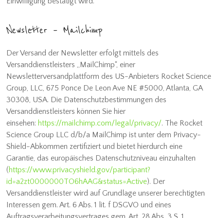
Einwilligung bestätigt wird.
Newsletter – Mailchimp
Der Versand der Newsletter erfolgt mittels des
Versanddienstleisters „MailChimp“, einer
Newsletterversandplattform des US-Anbieters Rocket Science
Group, LLC, 675 Ponce De Leon Ave NE #5000, Atlanta, GA
30308, USA. Die Datenschutzbestimmungen des
Versanddienstleisters können Sie hier
einsehen:
https://mailchimp.com/legal/privacy/
. The Rocket
Science Group LLC d/b/a MailChimp ist unter dem Privacy-
Shield-Abkommen zertifiziert und bietet hierdurch eine
Garantie, das europäisches Datenschutzniveau einzuhalten
(
https://www.privacyshield.gov/participant?
id=a2zt0000000TO6hAAG&status=Active
). Der
Versanddienstleister wird auf Grundlage unserer berechtigten
Interessen gem. Art. 6 Abs. 1 lit. f DSGVO und eines
Auftragsverarbeitungsvertrages gem. Art. 28 Abs. 3 S. 1