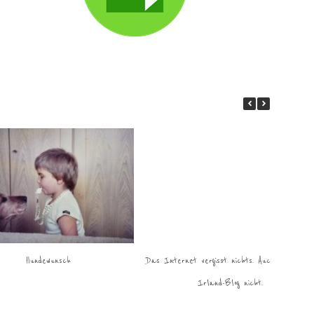
Hundewunsch
Das Internet vergisst nichts. Auch den alte
Irland-Blog nicht.