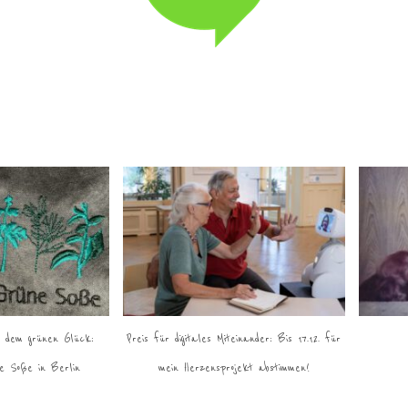
 dem grünen Glück:
Preis für digitales Miteinander: Bis 17.12. für
e Soße in Berlin
mein Herzensprojekt abstimmen!